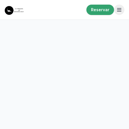
Reservar
Ya está abierta la temporada: consultá promociones
para estadías largas y reservas directas. Editá este
anuncio con la novedad que quieras comunicar.
Entendido