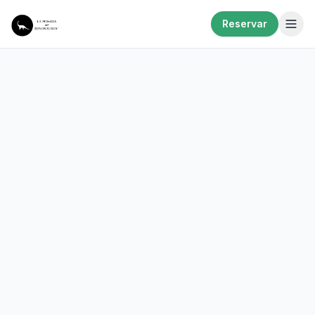
Reservar
Ya está abierta la temporada: consultá promociones
para estadías largas y reservas directas. Editá este
anuncio con la novedad que quieras comunicar.
Entendido